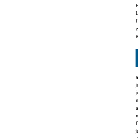
F
L
f
g
j
j
a
f
j