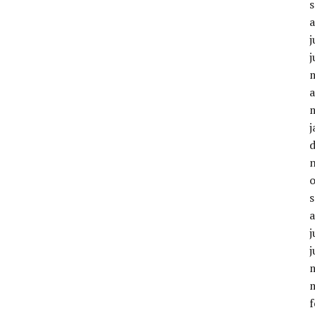
j
j
a
j
j
j
f