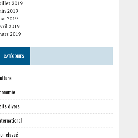
uillet 2019
uin 2019
mai 2019
vril 2019
mars 2019
CATÉGORIES
ulture
conomie
aits divers
nternational
on classé