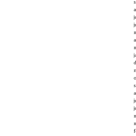
j
j
a
j
j
j
f