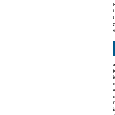
F
L
f
g
j
j
a
f
j