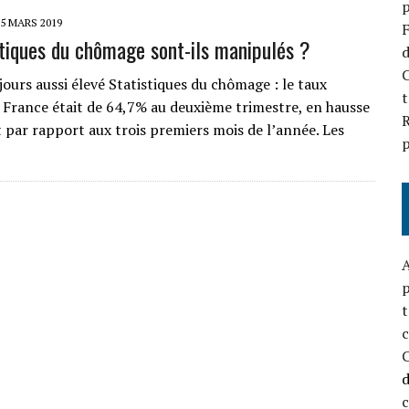
p
25 MARS 2019
F
stiques du chômage sont-ils manipulés ?
d
C
ours aussi élevé Statistiques du chômage : le taux
t
 France était de 64,7% au deuxième trimestre, en hausse
R
t par rapport aux trois premiers mois de l’année. Les
p
A
p
t