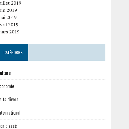
uillet 2019
uin 2019
mai 2019
vril 2019
mars 2019
CATÉGORIES
ulture
conomie
aits divers
nternational
on classé