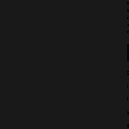
j
j
a
C
E
F
I
N