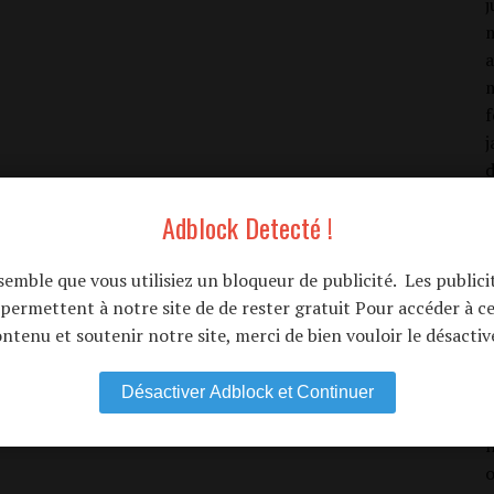
j
a
f
j
Adblock Detecté !
 semble que vous utilisiez un bloqueur de publicité. Les publici
j
permettent à notre site de de rester gratuit Pour accéder à c
j
ntenu et soutenir notre site, merci de bien vouloir le désactiv
a
f
Désactiver Adblock et Continuer
j