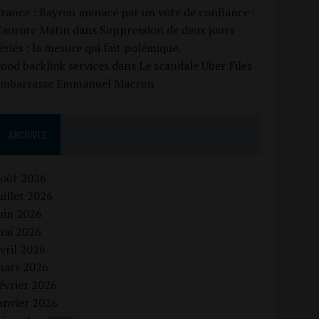
rance : Bayrou menacé par un vote de confiance |
'aurore Matin
dans
Suppression de deux jours
ériés : la mesure qui fait polémique.
ood backlink services
dans
Le scandale Uber Files
embarrasse Emmanuel Macron
ARCHIVES
août 2026
uillet 2026
uin 2026
mai 2026
vril 2026
mars 2026
évrier 2026
anvier 2026