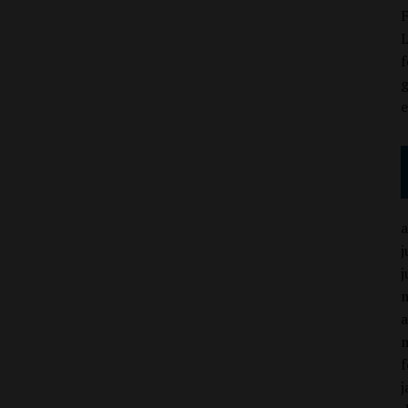
F
L
f
g
j
j
a
f
j