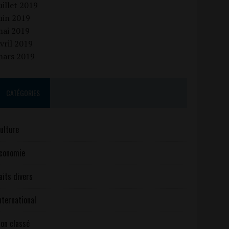
uillet 2019
uin 2019
mai 2019
vril 2019
mars 2019
CATÉGORIES
ulture
conomie
aits divers
nternational
on classé