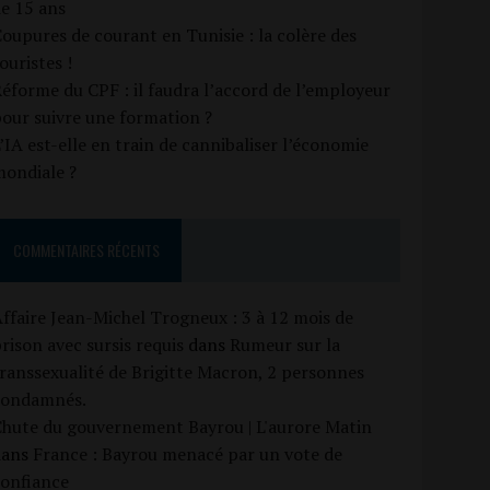
e 15 ans
oupures de courant en Tunisie : la colère des
ouristes !
éforme du CPF : il faudra l’accord de l’employeur
our suivre une formation ?
’IA est-elle en train de cannibaliser l’économie
mondiale ?
COMMENTAIRES RÉCENTS
ffaire Jean-Michel Trogneux : 3 à 12 mois de
rison avec sursis requis
dans
Rumeur sur la
ranssexualité de Brigitte Macron, 2 personnes
condamnés.
Chute du gouvernement Bayrou | L'aurore Matin
dans
France : Bayrou menacé par un vote de
confiance