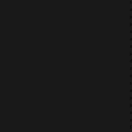
j
j
a
j
j
j
f