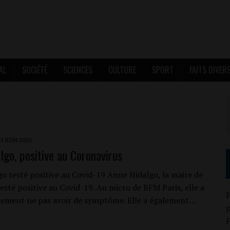
AL
SOCIÉTÉ
SCIENCES
CULTURE
SPORT
FAITS DIVER
3 JUIN 2020
lgo, positive au Coronavirus
o testé positive au Covid-19 Anne Hidalgo, la maire de
testé positive au Covid-19. Au micro de BFM Paris, elle a
P
lement ne pas avoir de symptôme. Elle a également…
p
F