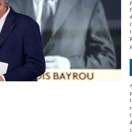
p
F
d
C
t
R
p
A
p
t