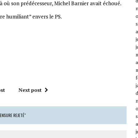
là où son prédécesseur, Michel Barnier avait échoué.
e humiliant” envers le PS.
j
j
a
f
j
st
Next post
CENSURE REJETÉ"
j