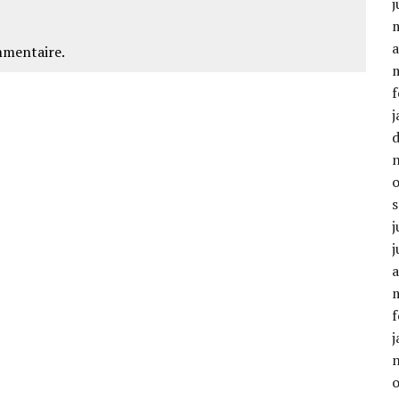
j
a
mmentaire.
f
j
j
j
a
f
j