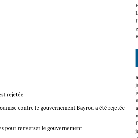
F
L
f
g
j
j
st rejetée
soumise contre le gouvernement Bayrou a été rejetée
a
f
res pour renverser le gouvernement
j