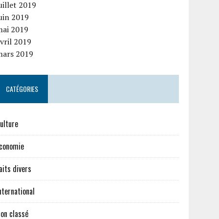
uillet 2019
uin 2019
mai 2019
vril 2019
mars 2019
CATÉGORIES
ulture
conomie
aits divers
nternational
on classé