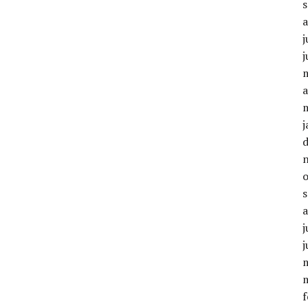
j
j
a
j
j
j
f