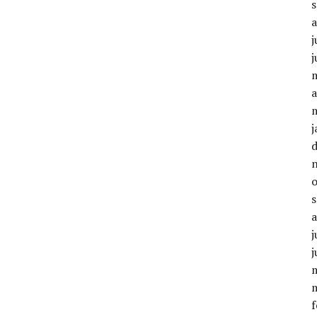
j
j
a
j
j
j
f