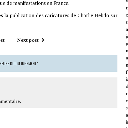
ue de manifestations en France.
s la publication des caricatures de Charlie Hebdo sur
j
st
Next post
j
a
’HEURE DU DU JUGEMENT"
f
j
mmentaire.
j