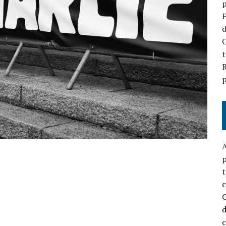
p
F
d
C
t
R
p
A
p
t