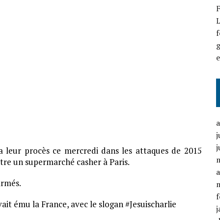
F
L
f
g
j
j
leur procès ce mercredi dans les attaques de 2015
ntre un supermarché casher à Paris.
a
armés.
f
vait ému la France, avec le slogan #Jesuischarlie
j