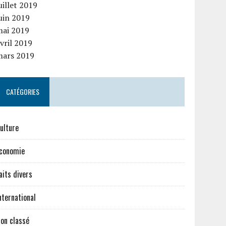
uillet 2019
uin 2019
mai 2019
vril 2019
mars 2019
CATÉGORIES
ulture
conomie
aits divers
nternational
on classé