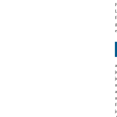
F
L
f
g
j
j
a
f
j