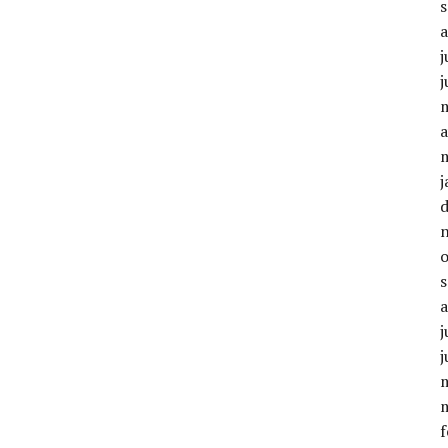
j
j
a
j
j
j
f