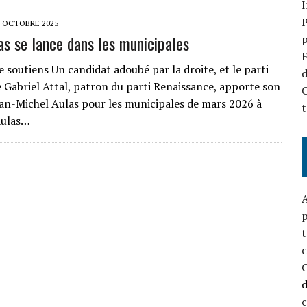
P
1 OCTOBRE 2025
las se lance dans les municipales
p
F
 soutiens Un candidat adoubé par la droite, et le parti
d
 Gabriel Attal, patron du parti Renaissance, apporte son
C
ean-Michel Aulas pour les municipales de mars 2026 à
t
Aulas…
A
p
t