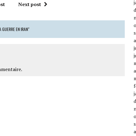
j
st
Next post
 GUERRE EN IRAN"
j
j
mmentaire.
a
f
j