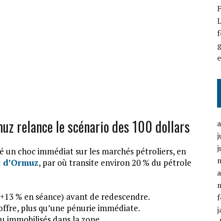
F
L
f
g
muz relance le scénario des 100 dollars
j
j
é un choc immédiat sur les marchés pétroliers, en
t d’Ormuz
, par où transite environ 20 % du pétrole
a
(+13 % en séance) avant de redescendre.
f
offre, plus qu’une pénurie immédiate.
j
ou immobilisés dans la zone.