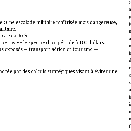
j
 : une escalade militaire maîtrisée mais dangereuse,
j
litaire.
poste calibrée.
a
que ravive le spectre d’un pétrole à 100 dollars.
lus exposés — transport aérien et tourisme —
j
adrée par des calculs stratégiques visant à éviter une
j
j
f