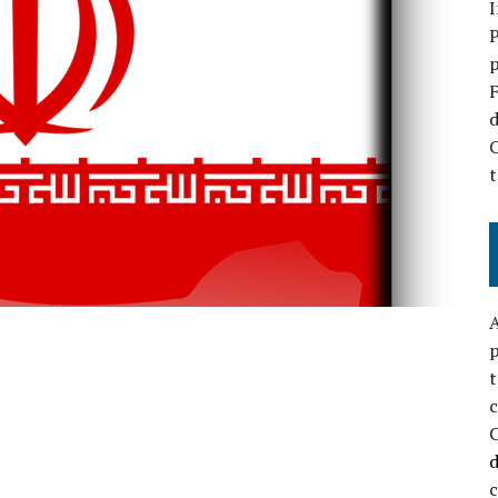
P
p
F
d
C
t
A
p
t