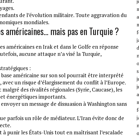
urant.
j
yages.
ndants de l’évolution militaire. Toute aggravation du
a
conomiques mondiales.
es américaines… mais pas en Turquie ?
f
j
ses américaines en Irak et dans le Golfe en réponse
tefois, aucune attaque n’a visé la Turquie,
stratégiques :
 base américaine sur son sol pourrait être interprété
j
 avec un risque d’élargissement du conflit à l’Europe.
j
algré des rivalités régionales (Syrie, Caucase), les
a
et énergétiques importants.
 à envoyer un message de dissuasion à Washington sans
f
j
ue parfois un rôle de médiateur. L’Iran évite donc de
ecte.
nt à punir les États-Unis tout en maîtrisant l’escalade