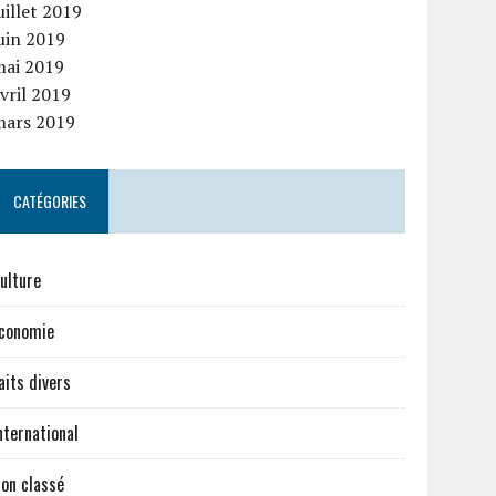
uillet 2019
uin 2019
mai 2019
vril 2019
mars 2019
CATÉGORIES
ulture
conomie
aits divers
nternational
on classé