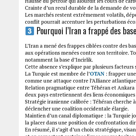
Hausse du pétrole qui alourdit les coûts de carb
Crainte d’un recul durable de la demande de vo
Les marchés restent extrêmement volatils, dépe
conflit pourrait accentuer les perturbations é
Pourquoi l’Iran a frappé des bas
L’Iran a mené des frappes ciblées contre des ba
aux opérations menées contre son territoire. Tou
notamment la base d’Incirlik.
Cette absence s’explique par plusieurs facteurs 
La Turquie est membre de l’
OTAN
: frapper une
comme une attaque contre l’Alliance atlantique,
Relation pragmatique entre Téhéran et Ankara : m
deux pays entretiennent des liens économiques 
Stratégie iranienne calibrée : Téhéran cherche
déclencher une coalition occidentale élargie.
Maintien d’un canal diplomatique : la Turquie jo
la placer dans une position de confrontation dir
En résumé, il s’agit d’un choix stratégique, visa