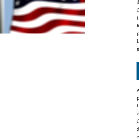
d
C
t
R
p
L
A
p
t