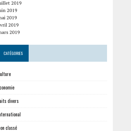
uillet 2019
uin 2019
mai 2019
vril 2019
mars 2019
CATÉGORIES
ulture
conomie
aits divers
nternational
on classé