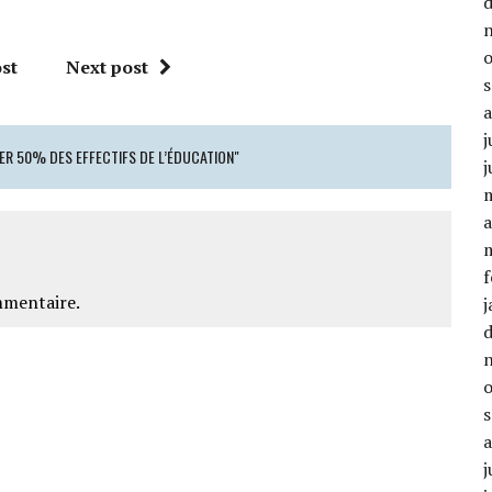
st
Next post
j
ER 50% DES EFFECTIFS DE L’ÉDUCATION"
j
a
f
mmentaire.
j
j