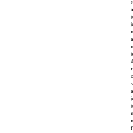
j
j
a
j
j
j
f