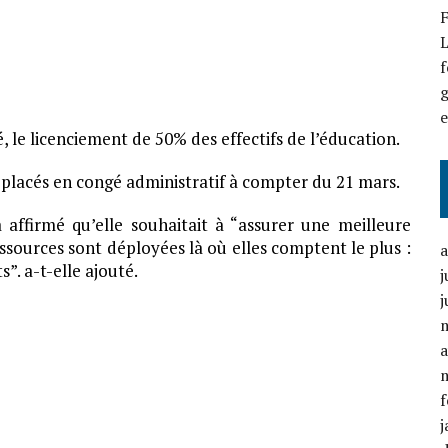
F
L
f
g
 le licenciement de 50% des effectifs de l’éducation.
t placés en congé administratif à compter du 21 mars.
affirmé qu’elle souhaitait à “assurer une meilleure
ressources sont déployées là où elles comptent le plus :
”. a-t-elle ajouté.
j
j
a
f
j