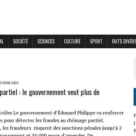
AL
SOCIÉTÉ
SCIENCES
CULTURE
SPORT
FAITS DIVER
3 JUIN 2020
artiel : le gouvernement veut plus de
trôles Le gouvernement d’Édouard Philippe va renforcer
F
es pour détecter les fraudes au chômage partiel.
 les fraudeurs risquent des sanctions pénales jusqu’à 2
P
isonnement et 30 000 euros d’amendes. De…