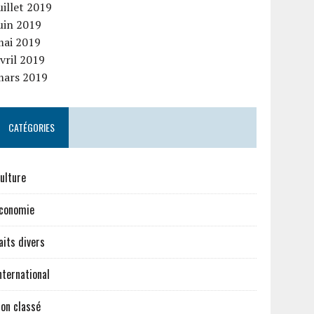
uillet 2019
uin 2019
mai 2019
vril 2019
mars 2019
CATÉGORIES
ulture
conomie
aits divers
nternational
on classé