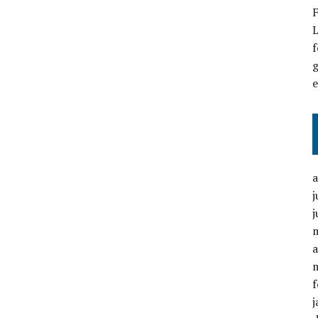
F
L
f
g
j
j
a
f
j