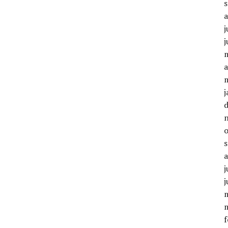
j
j
a
j
j
j
f