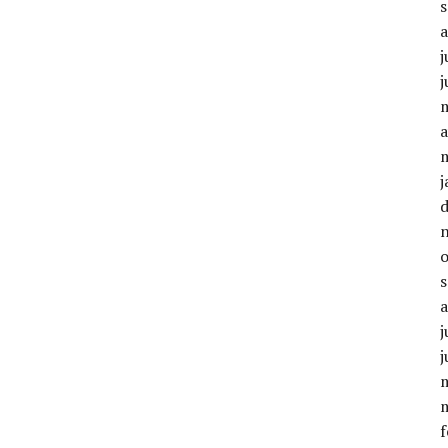
j
j
a
j
j
j
f