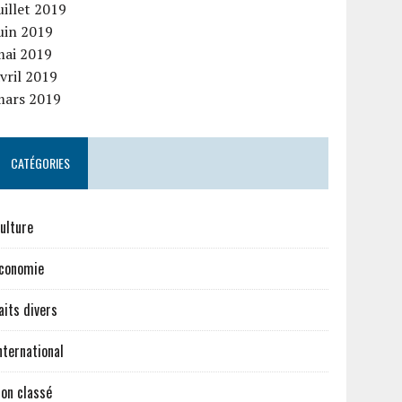
uillet 2019
uin 2019
mai 2019
vril 2019
mars 2019
CATÉGORIES
ulture
conomie
aits divers
nternational
on classé