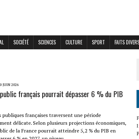
AL
SOCIÉTÉ
SCIENCES
CULTURE
SPORT
FAITS DIVER
0 JUIN 2026
t public français pourrait dépasser 6 % du PIB
s publiques françaises traversent une période
F
ement délicate. Selon plusieurs projections économiques,
ublic de la France pourrait atteindre 5,2 % du PIB en
P
asser 6 % en 2027, un niveau…