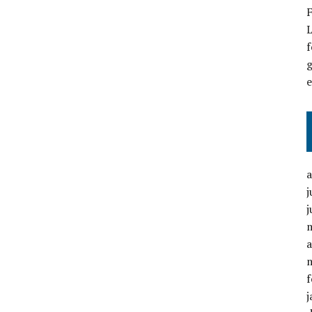
F
L
f
g
j
j
a
f
j