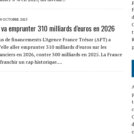
p
F
d
20 OCTOBRE 2025
C
 va emprunter 310 milliards d’euros en 2026
t
us de financements L’Agence France Trésor (AFT) a
R
elle aller emprunter 310 milliards d’euros sur les
p
anciers en 2026, contre 300 milliards en 2025. La France
 franchir un cap historique….
A
p
t