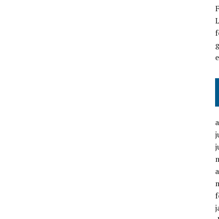
F
L
f
g
j
j
a
f
j