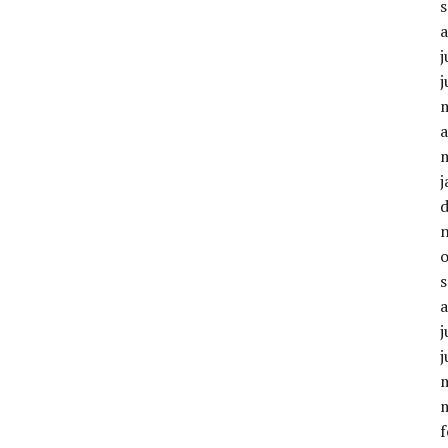
j
j
a
j
j
j
f