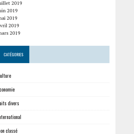
uillet 2019
uin 2019
mai 2019
vril 2019
mars 2019
CATÉGORIES
ulture
conomie
aits divers
nternational
on classé