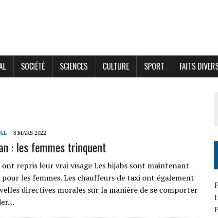
AL
SOCIÉTÉ
SCIENCES
CULTURE
SPORT
FAITS DIVER
AL
8 MARS 2022
an : les femmes trinquent
 ont repris leur vrai visage Les hijabs sont maintenant
s pour les femmes. Les chauffeurs de taxi ont également
F
velles directives morales sur la manière de se comporter
der…
P