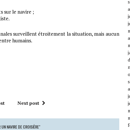
 sur le navire ;
j
iste.
j
ionales surveillent étroitement la situation, mais aucun
a
entre humains.
j
j
st
Next post
j
f
 UN NAVIRE DE CROISIÈRE"