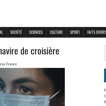
AL
SOCIÉTÉ
SCIENCES
CULTURE
SPORT
FAITS DIVER
navire de croisière
rus France
F
P