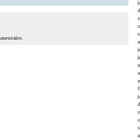
j
mmentaire.
j
j
a
f
j