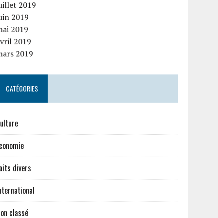
uillet 2019
uin 2019
mai 2019
vril 2019
mars 2019
CATÉGORIES
ulture
conomie
aits divers
nternational
on classé