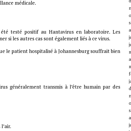
illance médicale.
té testé positif au Hantavirus en laboratoire. Les
j
r si les autres cas sont également liés à ce virus.
j
ue le patient hospitalisé à Johannesburg souffrait bien
a
f
j
irus généralement transmis à l’être humain par des
j
l’air.