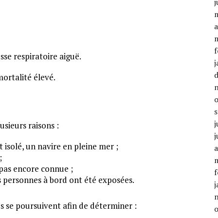
j
a
f
se respiratoire aiguë.
j
ortalité élevé.
j
usieurs raisons :
j
 isolé, un navire en pleine mer ;
a
;
 pas encore connue ;
f
es personnes à bord ont été exposées.
j
s se poursuivent afin de déterminer :