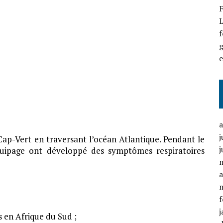
F
L
f
g
j
Cap-Vert en traversant l’océan Atlantique. Pendant le
j
quipage ont développé des symptômes respiratoires
a
f
j
s en Afrique du Sud ;