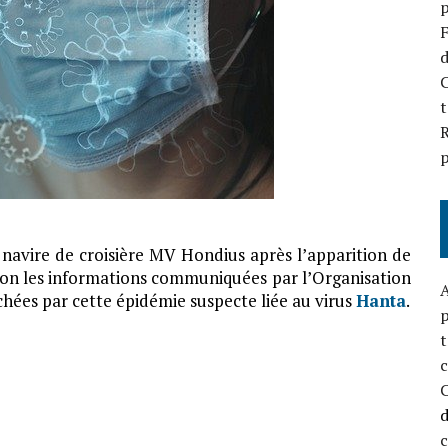
p
F
d
C
t
R
p
 navire de croisière MV Hondius après l’apparition de
elon les informations communiquées par l’Organisation
A
chées par cette épidémie suspecte liée au virus
Hanta
.
p
t