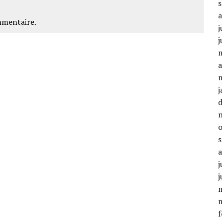
mmentaire.
j
j
a
j
j
j
f