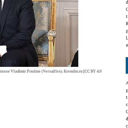
d
C
t
R
p
L
usse Vladimir Poutine (Versailles). Kremlin.ru [CC BY 4.0
A
p
t