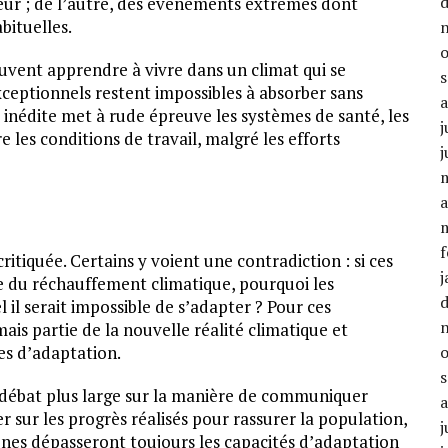
eur ; de l’autre, des événements extrêmes dont
bituelles.
euvent apprendre à vivre dans un climat qui se
ceptionnels restent impossibles à absorber sans
inédite met à rude épreuve les systèmes de santé, les
j
e les conditions de travail, malgré les efforts
j
a
f
tiquée. Certains y voient une contradiction : si ces
j
 du réchauffement climatique, pourquoi les
l serait impossible de s’adapter ? Pour ces
is partie de la nouvelle réalité climatique et
es d’adaptation.
 débat plus large sur la manière de communiquer
r sur les progrès réalisés pour rassurer la population,
j
nes dépasseront toujours les capacités d’adaptation