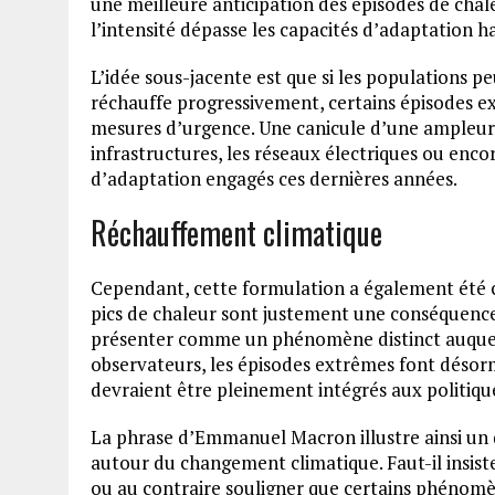
une meilleure anticipation des épisodes de chal
l’intensité dépasse les capacités d’adaptation ha
L’idée sous-jacente est que si les populations p
réchauffe progressivement, certains épisodes ex
mesures d’urgence. Une canicule d’une ampleur 
infrastructures, les réseaux électriques ou encor
d’adaptation engagés ces dernières années.
Réchauffement climatique
Cependant, cette formulation a également été cri
pics de chaleur sont justement une conséquence
présenter comme un phénomène distinct auquel i
observateurs, les épisodes extrêmes font désorma
devraient être pleinement intégrés aux politiqu
La phrase d’Emmanuel Macron illustre ainsi un
autour du changement climatique. Faut-il insiste
ou au contraire souligner que certains phénomè