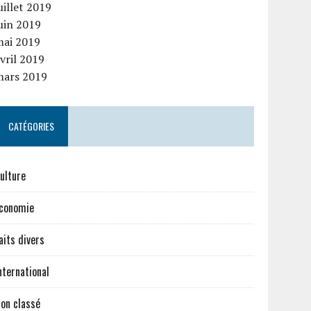
uillet 2019
uin 2019
mai 2019
vril 2019
mars 2019
CATÉGORIES
ulture
conomie
aits divers
nternational
on classé