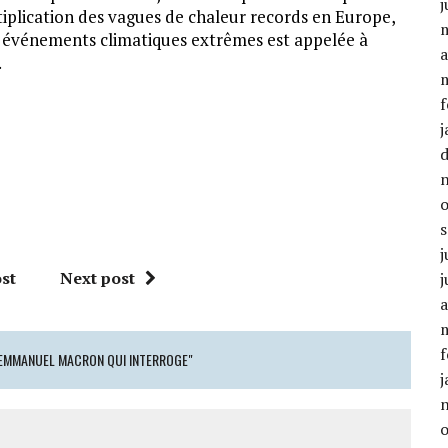
j
tiplication des vagues de chaleur records en Europe,
aux événements climatiques extrêmes est appelée à
a
.
f
j
j
st
Next post
j
a
f
D’EMMANUEL MACRON QUI INTERROGE"
j