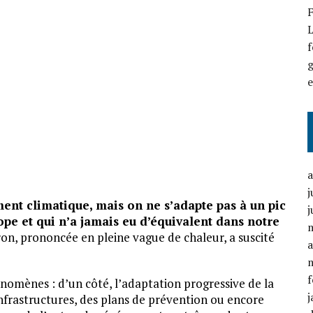
F
L
f
g
j
nt climatique, mais on ne s’adapte pas à un pic
j
ope et qui n’a jamais eu d’équivalent dans notre
, prononcée en pleine vague de chaleur, a suscité
a
f
nomènes : d’un côté, l’adaptation progressive de la
j
nfrastructures, des plans de prévention ou encore