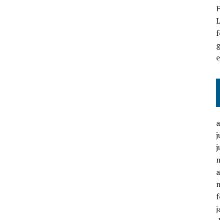
F
L
f
g
j
j
a
f
j