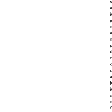
j
j
a
j
j
j
f