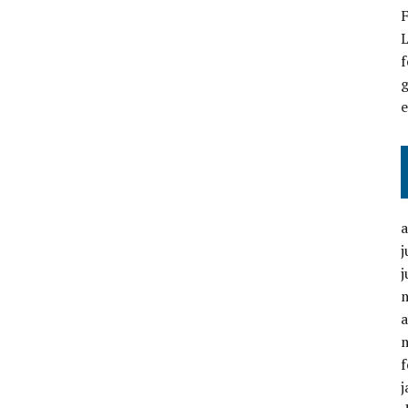
F
L
f
g
j
j
a
f
j