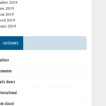
uillet 2019
uin 2019
mai 2019
vril 2019
mars 2019
CATÉGORIES
ulture
conomie
aits divers
nternational
on classé