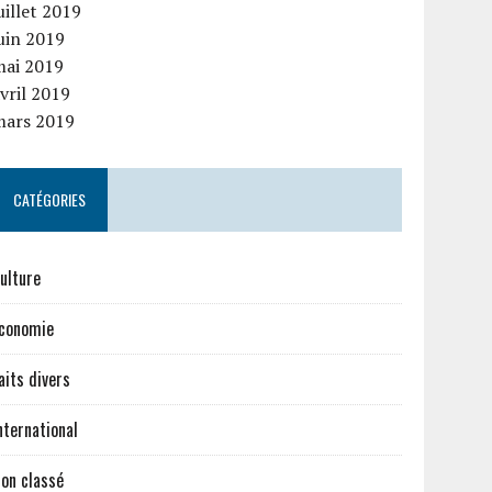
uillet 2019
uin 2019
mai 2019
vril 2019
mars 2019
CATÉGORIES
ulture
conomie
aits divers
nternational
on classé