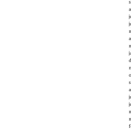
j
j
a
j
j
j
f