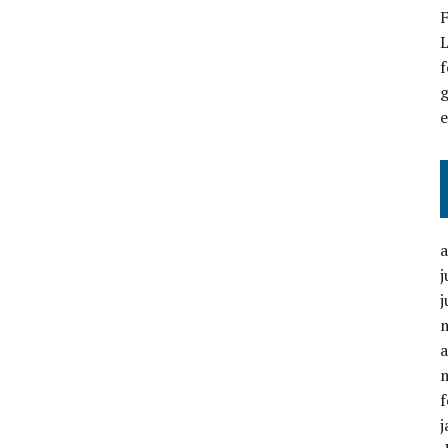
F
L
f
g
j
j
a
f
j