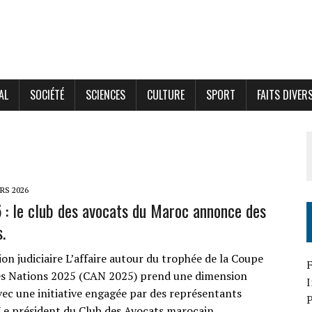
AL
SOCIÉTÉ
SCIENCES
CULTURE
SPORT
FAITS DIVER
RS 2026
: le club des avocats du Maroc annonce des
.
on judiciaire L’affaire autour du trophée de la Coupe
F
es Nations 2025 (CAN 2025) prend une dimension
avec une initiative engagée par des représentants
P
Le président du Club des Avocats marocain,…