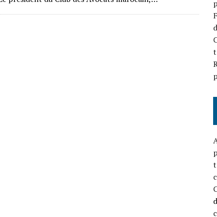
p
F
d
C
t
R
p
A
p
t