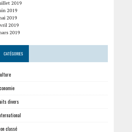
uillet 2019
uin 2019
mai 2019
vril 2019
mars 2019
CATÉGORIES
ulture
conomie
aits divers
nternational
on classé