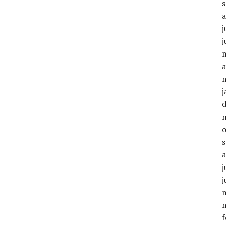
j
j
a
j
j
j
f