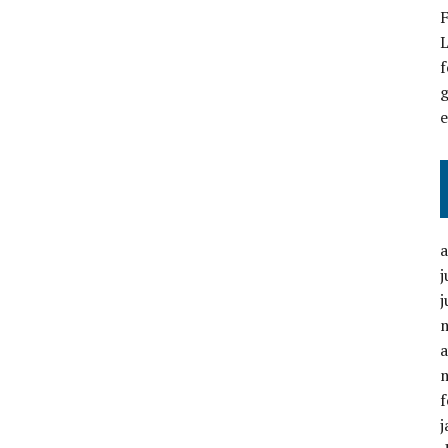
F
L
f
g
j
j
a
f
j