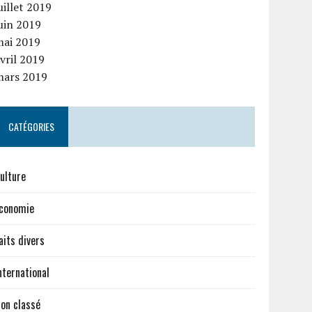
uillet 2019
uin 2019
mai 2019
vril 2019
mars 2019
CATÉGORIES
ulture
conomie
aits divers
nternational
on classé