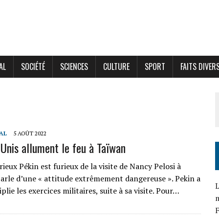
AL
SOCIÉTÉ
SCIENCES
CULTURE
SPORT
FAITS DIVER
AL
5 AOÛT 2022
-Unis allument le feu à Taïwan
rieux Pékin est furieux de la visite de Nancy Pelosi à
arle d’une « attitude extrêmement dangereuse ». Pekin a
L
iplie les exercices militaires, suite à sa visite. Pour…
F