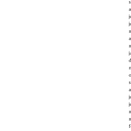
j
j
a
j
j
j
f