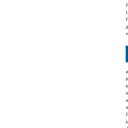
F
L
f
g
j
j
a
f
j