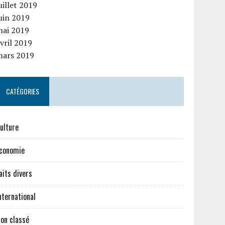
uillet 2019
uin 2019
mai 2019
vril 2019
mars 2019
CATÉGORIES
ulture
conomie
aits divers
nternational
on classé