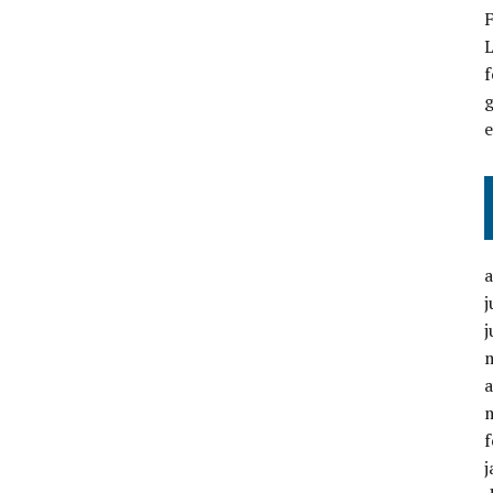
F
L
f
g
j
j
a
f
j