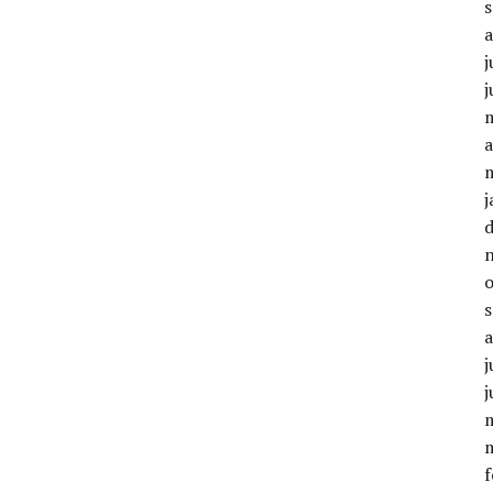
j
j
a
j
j
j
f