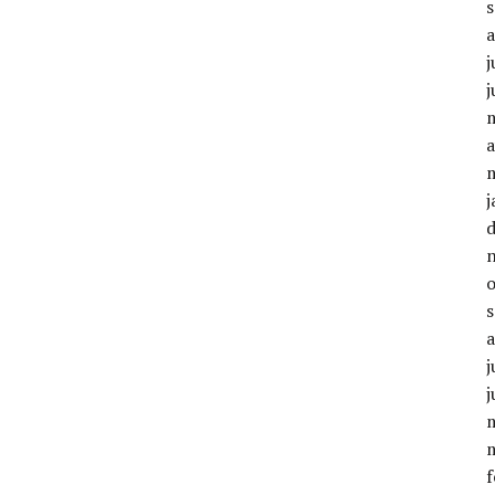
j
j
a
j
j
j
f