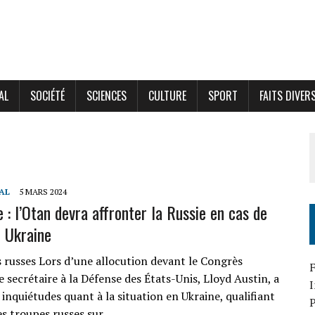
AL
SOCIÉTÉ
SCIENCES
CULTURE
SPORT
FAITS DIVER
AL
5 MARS 2024
 : l’Otan devra affronter la Russie en cas de
n Ukraine
 russes Lors d’une allocution devant le Congrès
F
e secrétaire à la Défense des États-Unis, Lloyd Austin, a
inquiétudes quant à la situation en Ukraine, qualifiant
P
es troupes russes sur…