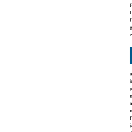
F
L
f
g
j
j
a
f
j