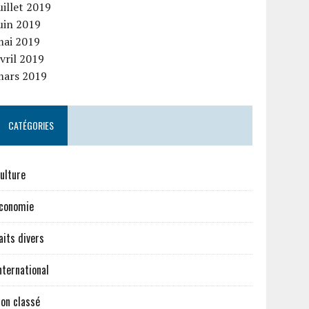
uillet 2019
uin 2019
mai 2019
vril 2019
mars 2019
CATÉGORIES
ulture
conomie
aits divers
nternational
on classé