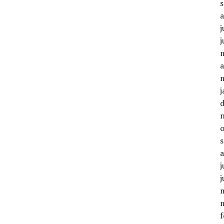
j
j
a
j
j
j
f