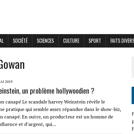
AL
SOCIÉTÉ
SCIENCES
CULTURE
SPORT
FAITS DIVER
cGowan
AI 2019
instein, un problème hollywoodien ?
n canapé Le scandale harvey Weinstein révèle le
ne pratique qui semble assez répandue dans le show-biz,
P
n canapé. En outre, un producteur est un homme de
p
influence et d’argent, qui…
F