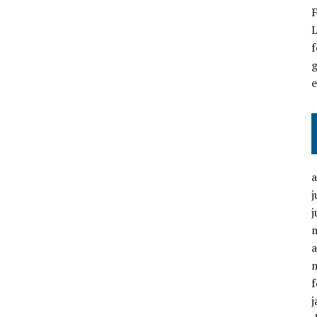
F
L
f
g
j
j
a
f
j