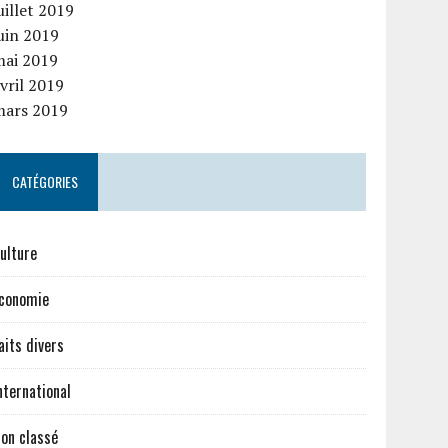
uillet 2019
uin 2019
mai 2019
vril 2019
mars 2019
CATÉGORIES
ulture
conomie
aits divers
nternational
on classé