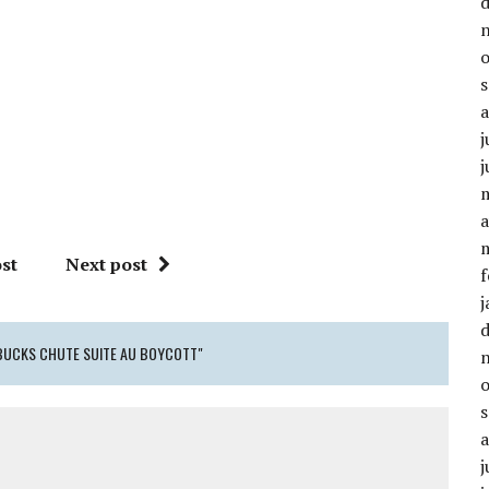
j
j
a
st
Next post
f
j
ARBUCKS CHUTE SUITE AU BOYCOTT"
j