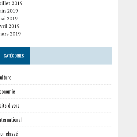
uillet 2019
uin 2019
mai 2019
vril 2019
mars 2019
CATÉGORIES
ulture
conomie
aits divers
nternational
on classé