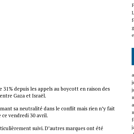
F
L
f
g
j
de 31% depuis les appels au boycott en raison des
j
 entre Gaza et Israël.
a
ant sa neutralité dans le conflit mais rien n’y fait
e ce vendredi 30 avril.
f
j
rticulièrement suivi. D’autres marques ont été