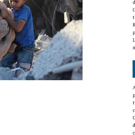
d
C
t
R
p
L
A
p
t