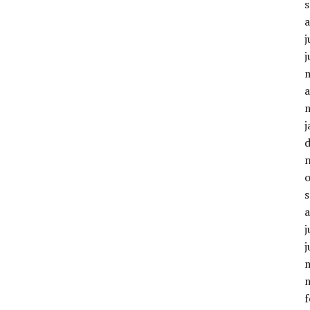
j
j
a
j
j
j
f