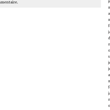
j
mmentaire.
a
f
j
j
j
a
f
j