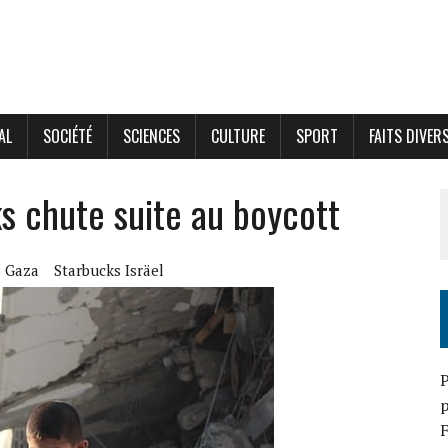
AL
SOCIÉTÉ
SCIENCES
CULTURE
SPORT
FAITS DIVER
ks chute suite au boycott
s Gaza
Starbucks Isräel
P
p
F