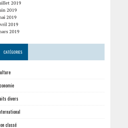
uillet 2019
uin 2019
mai 2019
vril 2019
mars 2019
CATÉGORIES
ulture
conomie
aits divers
nternational
on classé