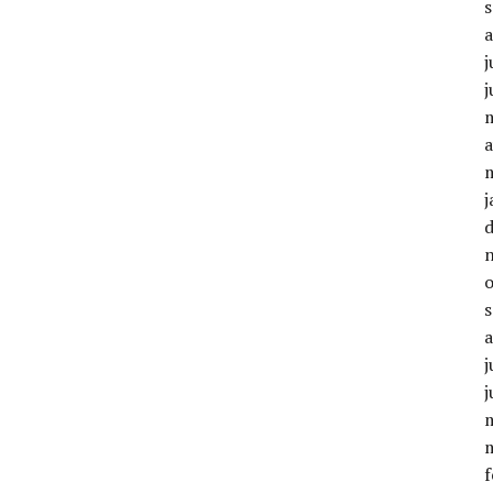
j
j
a
j
j
j
f