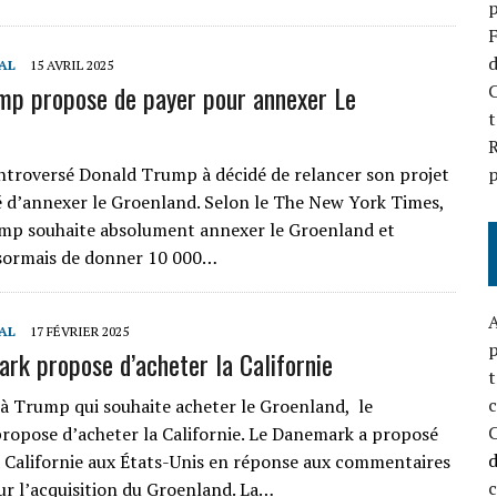
p
F
d
AL
15 AVRIL 2025
mp propose de payer pour annexer Le
C
t
R
ntroversé Donald Trump à décidé de relancer son projet
p
 d’annexer le Groenland. Selon le The New York Times,
mp souhaite absolument annexer le Groenland et
sormais de donner 10 000…
A
AL
17 FÉVRIER 2025
p
rk propose d’acheter la Californie
t
à Trump qui souhaite acheter le Groenland, le
opose d’acheter la Californie. Le Danemark a proposé
a Californie aux États-Unis en réponse aux commentaires
r l’acquisition du Groenland. La…