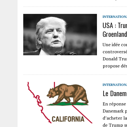
INTERNATION
USA : Tru
Groenland
Une idée co
controversé
Donald Tru
propose dé
INTERNATION
Le Danema
En réponse 
Danemark pr
d’acheter l
de Trump su