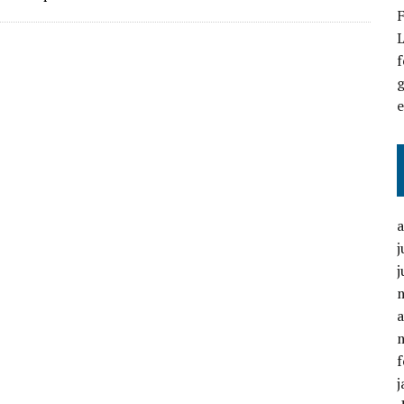
F
L
f
g
j
j
a
f
j